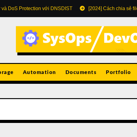
r và DoS Protection với DNSDIST
[2024] Cách chia sẻ fi
orage
Automation
Documents
Portfolio