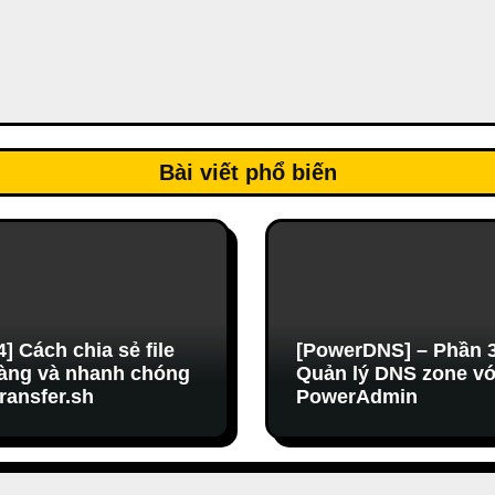
Bài viết phổ biến
4] Cách chia sẻ file
[PowerDNS] – Phần 3
àng và nhanh chóng
Quản lý DNS zone vớ
transfer.sh
PowerAdmin