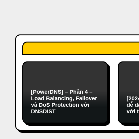
[PowerDNS] – Phần 4 –
Load Balancing, Failover
[202
và DoS Protection với
dễ d
DNSDIST
với 