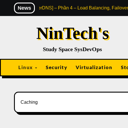
Skip
News
[PowerDNS] – Phần 4 – Load Balancing, Failove
to
content
NinTech's
Study Space SysDevOps
Linux
Security
Virtualization
St
Caching