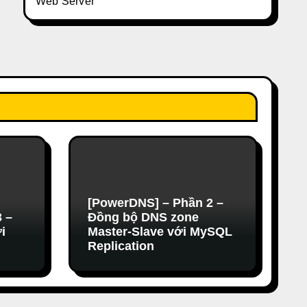
Web Server
[PowerDNS] – Phần 2 –
 –
Đồng bộ DNS zone
i
Master-Slave với MySQL
Replication