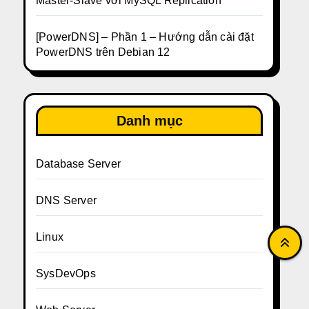
Master-Slave với MySQL Replication
[PowerDNS] – Phần 1 – Hướng dẫn cài đặt
PowerDNS trên Debian 12
Danh mục
Database Server
DNS Server
Linux
SysDevOps