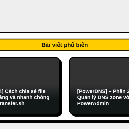
Bài viết phổ biến
4] Cách chia sẻ file
[PowerDNS] – Phần 3
àng và nhanh chóng
Quản lý DNS zone vớ
transfer.sh
PowerAdmin