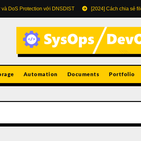
r và DoS Protection với DNSDIST
[2024] Cách chia sẻ fi
orage
Automation
Documents
Portfolio