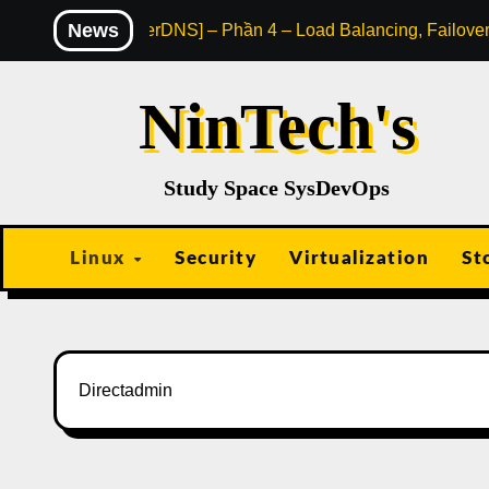
Skip
News
[PowerDNS] – Phần 4 – Load Balancing, Failove
to
content
NinTech's
Study Space SysDevOps
Linux
Security
Virtualization
St
Directadmin