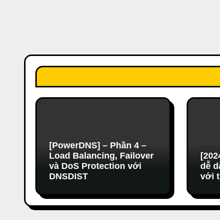
[PowerDNS] – Phần 4 –
Load Balancing, Failover
[202
và DoS Protection với
dễ d
DNSDIST
với 