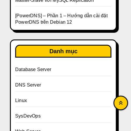
Master-Slave với MySQL Replication
[PowerDNS] – Phần 1 – Hướng dẫn cài đặt
PowerDNS trên Debian 12
Danh mục
Database Server
DNS Server
Linux
SysDevOps