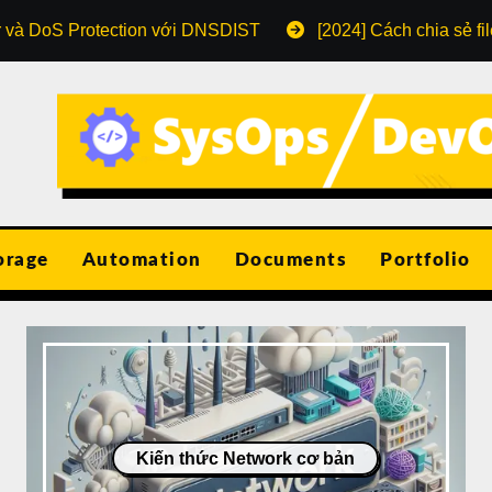
r và DoS Protection với DNSDIST
[2024] Cách chia sẻ fi
orage
Automation
Documents
Portfolio
Kiến thức Network cơ bản