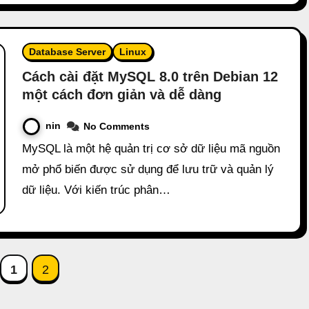
Database Server
Linux
Cách cài đặt MySQL 8.0 trên Debian 12
một cách đơn giản và dễ dàng
nin
No Comments
MySQL là một hệ quản trị cơ sở dữ liệu mã nguồn
mở phổ biến được sử dụng để lưu trữ và quản lý
dữ liệu. Với kiến trúc phân…
sts
1
2
ination