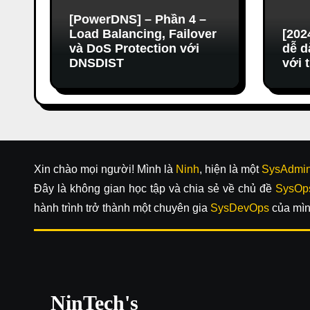
[PowerDNS] – Phần 4 –
Load Balancing, Failover
[202
và DoS Protection với
dễ d
DNSDIST
với 
Xin chào mọi người! Mình là
Ninh
, hiện là một
SysAdmi
Đây là không gian học tập và chia sẻ về chủ đề
SysOp
hành trình trở thành một chuyên gia
SysDevOps
của mìn
NinTech's